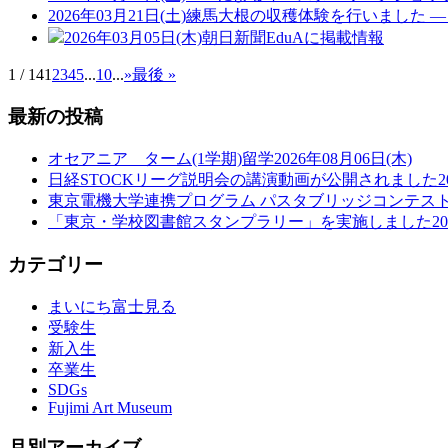
2026年03月21日(土)
練馬大根の収穫体験を行いました ―
2026年03月05日(木)
朝日新聞EduAに掲載情報
1 / 14
1
2
3
4
5
...
10
...
»
最後 »
最新の投稿
オセアニア ターム(1学期)留学
2026年08月06日(木)
日経STOCKリーグ説明会の講演動画が公開されました
2
東京電機大学連携プログラム パスタブリッジコンテス
「東京・学校図書館スタンプラリー」を実施しました
2
カテゴリー
まいにち富士見る
受験生
新入生
卒業生
SDGs
Fujimi Art Museum
月別アーカイブ