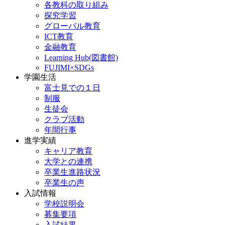
各教科の取り組み
探究学習
グローバル教育
ICT教育
金融教育
Learning Hub(図書館)
FUJIMI×SDGs
学園生活
富士見での１日
制服
生徒会
クラブ活動
年間行事
進学実績
キャリア教育
大学との連携
卒業生進路状況
卒業生の声
入試情報
学校説明会
募集要項
入試結果