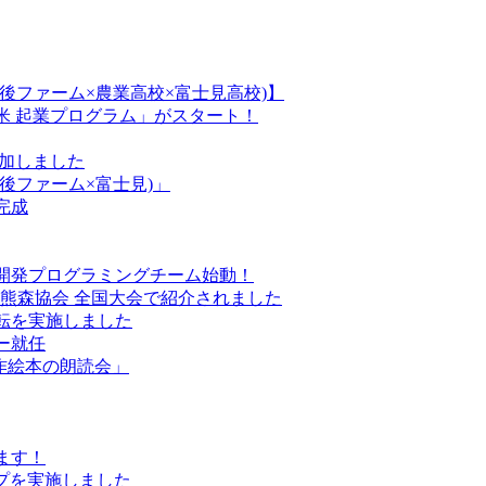
後ファーム×農業高校×富士見高校)】
米 起業プログラム」がスタート！
参加しました
後ファーム×富士見)」
完成
開発プログラミングチーム始動！
本熊森協会 全国大会で紹介されました
転を実施しました
ー就任
創作絵本の朗読会」
ます！
プを実施しました