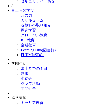
セキュリティ・防災
/
富士見の学び
17の力
カリキュラム
各教科の取り組み
探究学習
グローバル教育
ICT教育
金融教育
Learning Hub(図書館)
FUJIMI×SDGs
/
学園生活
富士見での１日
制服
生徒会
クラブ活動
年間行事
/
進学実績
キャリア教育