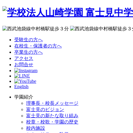
受験生の方へ
在校生・保護者の方へ
卒業生の方へ
アクセス
お問合せ
English
学園紹介
理事長・校長メッセージ
富士見のビジョン
富士見の新たな取り組み
校章・校歌・学園の歴史
校内施設