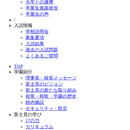
大学との連携
卒業生進路状況
卒業生の声
/
入試情報
学校説明会
募集要項
入試結果
過去の入試問題
よくあるご質問
TOP
学園紹介
理事長・校長メッセージ
富士見のビジョン
富士見の新たな取り組み
校章・校歌・学園の歴史
校内施設
セキュリティ・防災
富士見の学び
17の力
カリキュラム