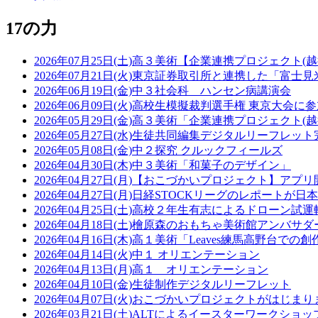
17の力
2026年07月25日(土)
高３美術【企業連携プロジェクト(越
2026年07月21日(火)
東京証券取引所と連携した「富士見
2026年06月19日(金)
中３社会科 ハンセン病講演会
2026年06月09日(火)
高校生模擬裁判選手権 東京大会に
2026年05月29日(金)
高３美術「企業連携プロジェクト(越
2026年05月27日(水)
生徒共同編集デジタルリーフレット
2026年05月08日(金)
中２探究 クルックフィールズ
2026年04月30日(木)
中３美術「和菓子のデザイン」
2026年04月27日(月)
【おこづかいプロジェクト】アプリ
2026年04月27日(月)
日経STOCKリーグのレポートが日
2026年04月25日(土)
高校２年生有志によるドローン試運
2026年04月18日(土)
檜原森のおもちゃ美術館アンバサダ
2026年04月16日(木)
高１美術「Leaves練馬高野台での
2026年04月14日(火)
中１ オリエンテーション
2026年04月13日(月)
高１ オリエンテーション
2026年04月10日(金)
生徒制作デジタルリーフレット
2026年04月07日(火)
おこづかいプロジェクトがはじまり
2026年03月21日(土)
ALTによるイースターワークショッ