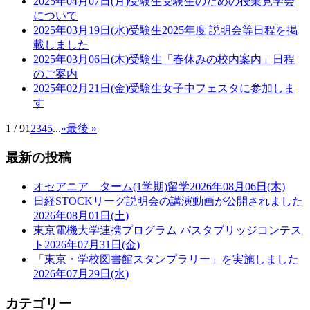
2025年04月07日(月)
受験生
受験生のための授業見学会
について
2025年03月19日(水)
受験生
2025年度 説明会等日程を掲
載しました
2025年03月06日(木)
受験生
「春休みの校内案内」日程
のご案内
2025年02月21日(金)
受験生
女子中フェスタに参加しま
す
1 / 9
1
2
3
4
5
...
»
最後 »
最新の投稿
オセアニア ターム(1学期)留学
2026年08月06日(木)
日経STOCKリーグ説明会の講演動画が公開されました
2026年08月01日(土)
東京電機大学連携プログラム パスタブリッジコンテス
ト
2026年07月31日(金)
「東京・学校図書館スタンプラリー」を実施しました
2026年07月29日(水)
カテゴリー