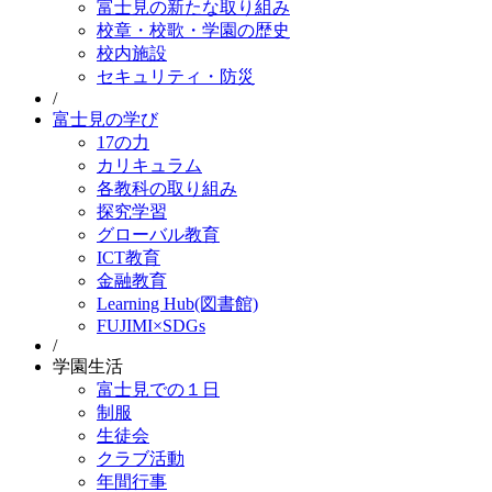
富士見の新たな取り組み
校章・校歌・学園の歴史
校内施設
セキュリティ・防災
/
富士見の学び
17の力
カリキュラム
各教科の取り組み
探究学習
グローバル教育
ICT教育
金融教育
Learning Hub(図書館)
FUJIMI×SDGs
/
学園生活
富士見での１日
制服
生徒会
クラブ活動
年間行事