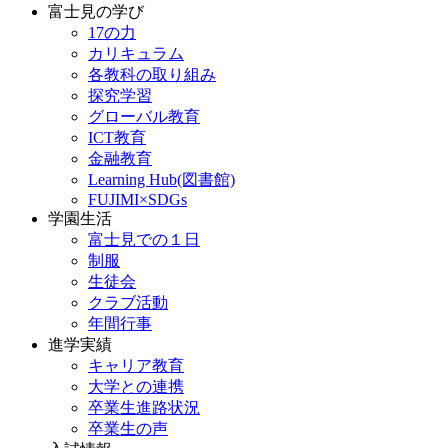
富士見の学び
17の力
カリキュラム
各教科の取り組み
探究学習
グローバル教育
ICT教育
金融教育
Learning Hub(図書館)
FUJIMI×SDGs
学園生活
富士見での１日
制服
生徒会
クラブ活動
年間行事
進学実績
キャリア教育
大学との連携
卒業生進路状況
卒業生の声