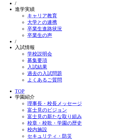
/
進学実績
キャリア教育
大学との連携
卒業生進路状況
卒業生の声
/
入試情報
学校説明会
募集要項
入試結果
過去の入試問題
よくあるご質問
TOP
学園紹介
理事長・校長メッセージ
富士見のビジョン
富士見の新たな取り組み
校章・校歌・学園の歴史
校内施設
セキュリティ・防災