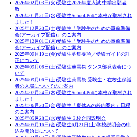
2026年02月03日(火)
受験生
2026年度入試 中学出願者
数
2026年01月21日(水)
受験生
School-Potに本校が取材され
ました！
2025年12月20日(土)
受験生
「受験生のための事前準備
会(アーカイブ配信)」のご案内
2025年12月01日(月)
受験生
「受験生のための事前準備
会(アーカイブ配信)」のご案内
2025年09月19日(金)
受験生
募集要項／受験ガイドの訂
正について
2025年09月06日(土)
受験生
芙雪祭 ダンス部発表会につ
いて
2025年09月06日(土)
受験生
芙雪祭 受験生・在校生保護
者の入場についてのご案内
2025年07月24日(木)
受験生
School-Potに本校が取材され
ました！
2025年06月20日(金)
受験生
「夏休みの校内案内」日程
のご案内
2025年05月28日(水)
受験生
３校合同説明会
2025年05月16日(金)
受験生
6月21日(土)学校説明会の申
込み開始日について