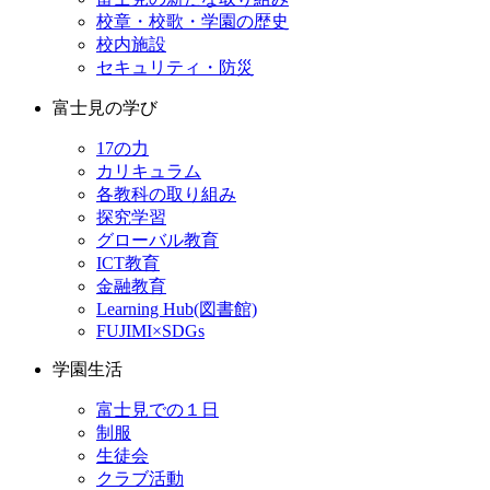
校章・校歌・学園の歴史
校内施設
セキュリティ・防災
富士見の学び
17の力
カリキュラム
各教科の取り組み
探究学習
グローバル教育
ICT教育
金融教育
Learning Hub(図書館)
FUJIMI×SDGs
学園生活
富士見での１日
制服
生徒会
クラブ活動