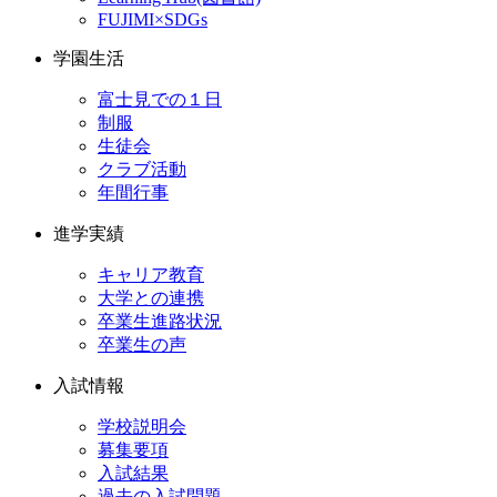
FUJIMI×SDGs
学園生活
富士見での１日
制服
生徒会
クラブ活動
年間行事
進学実績
キャリア教育
大学との連携
卒業生進路状況
卒業生の声
入試情報
学校説明会
募集要項
入試結果
過去の入試問題