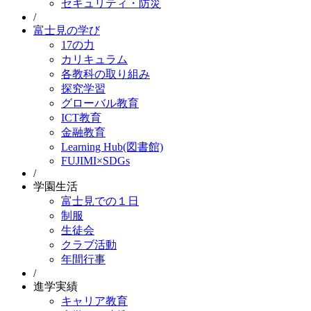
セキュリティ・防災
/
富士見の学び
17の力
カリキュラム
各教科の取り組み
探究学習
グローバル教育
ICT教育
金融教育
Learning Hub(図書館)
FUJIMI×SDGs
/
学園生活
富士見での１日
制服
生徒会
クラブ活動
年間行事
/
進学実績
キャリア教育