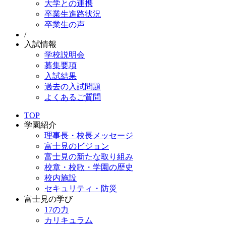
大学との連携
卒業生進路状況
卒業生の声
/
入試情報
学校説明会
募集要項
入試結果
過去の入試問題
よくあるご質問
TOP
学園紹介
理事長・校長メッセージ
富士見のビジョン
富士見の新たな取り組み
校章・校歌・学園の歴史
校内施設
セキュリティ・防災
富士見の学び
17の力
カリキュラム