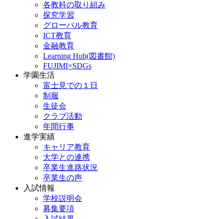
各教科の取り組み
探究学習
グローバル教育
ICT教育
金融教育
Learning Hub(図書館)
FUJIMI×SDGs
学園生活
富士見での１日
制服
生徒会
クラブ活動
年間行事
進学実績
キャリア教育
大学との連携
卒業生進路状況
卒業生の声
入試情報
学校説明会
募集要項
入試結果