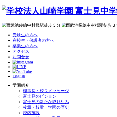
受験生の方へ
在校生・保護者の方へ
卒業生の方へ
アクセス
お問合せ
English
学園紹介
理事長・校長メッセージ
富士見のビジョン
富士見の新たな取り組み
校章・校歌・学園の歴史
校内施設