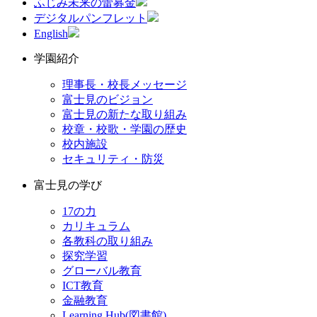
ふじみ未来の蕾募金
デジタルパンフレット
English
学園紹介
理事長・校長メッセージ
富士見のビジョン
富士見の新たな取り組み
校章・校歌・学園の歴史
校内施設
セキュリティ・防災
富士見の学び
17の力
カリキュラム
各教科の取り組み
探究学習
グローバル教育
ICT教育
金融教育
Learning Hub(図書館)