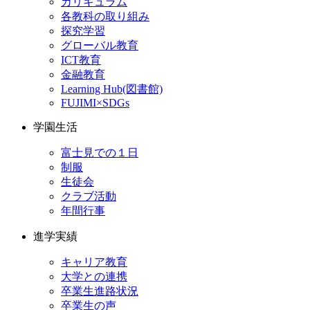
カリキュラム
各教科の取り組み
探究学習
グローバル教育
ICT教育
金融教育
Learning Hub(図書館)
FUJIMI×SDGs
学園生活
富士見での１日
制服
生徒会
クラブ活動
年間行事
進学実績
キャリア教育
大学との連携
卒業生進路状況
卒業生の声