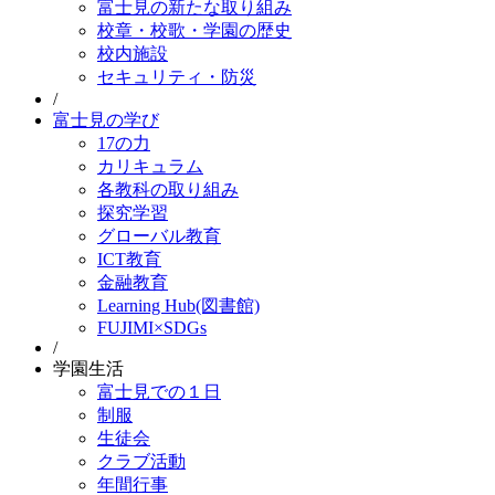
富士見の新たな取り組み
校章・校歌・学園の歴史
校内施設
セキュリティ・防災
/
富士見の学び
17の力
カリキュラム
各教科の取り組み
探究学習
グローバル教育
ICT教育
金融教育
Learning Hub(図書館)
FUJIMI×SDGs
/
学園生活
富士見での１日
制服
生徒会
クラブ活動
年間行事