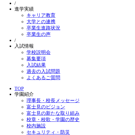
/
進学実績
キャリア教育
大学との連携
卒業生進路状況
卒業生の声
/
入試情報
学校説明会
募集要項
入試結果
過去の入試問題
よくあるご質問
TOP
学園紹介
理事長・校長メッセージ
富士見のビジョン
富士見の新たな取り組み
校章・校歌・学園の歴史
校内施設
セキュリティ・防災