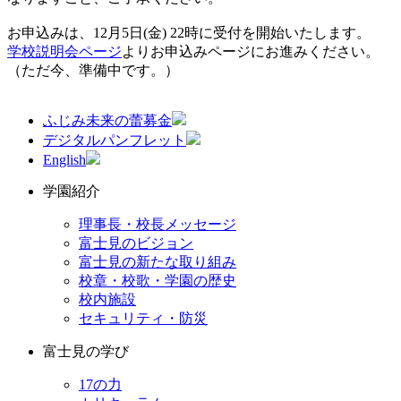
お申込みは、12月5日(金) 22時に受付を開始いたします。
学校説明会ページ
よりお申込みページにお進みください。
（ただ今、準備中です。）
ふじみ未来の蕾募金
デジタルパンフレット
English
学園紹介
理事長・校長メッセージ
富士見のビジョン
富士見の新たな取り組み
校章・校歌・学園の歴史
校内施設
セキュリティ・防災
富士見の学び
17の力