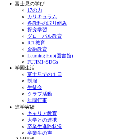
富士見の学び
17の力
カリキュラム
各教科の取り組み
探究学習
グローバル教育
ICT教育
金融教育
Learning Hub(図書館)
FUJIMI×SDGs
学園生活
富士見での１日
制服
生徒会
クラブ活動
年間行事
進学実績
キャリア教育
大学との連携
卒業生進路状況
卒業生の声