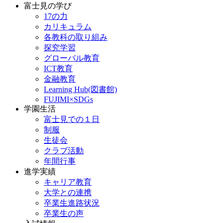
富士見の学び
17の力
カリキュラム
各教科の取り組み
探究学習
グローバル教育
ICT教育
金融教育
Learning Hub(図書館)
FUJIMI×SDGs
学園生活
富士見での１日
制服
生徒会
クラブ活動
年間行事
進学実績
キャリア教育
大学との連携
卒業生進路状況
卒業生の声