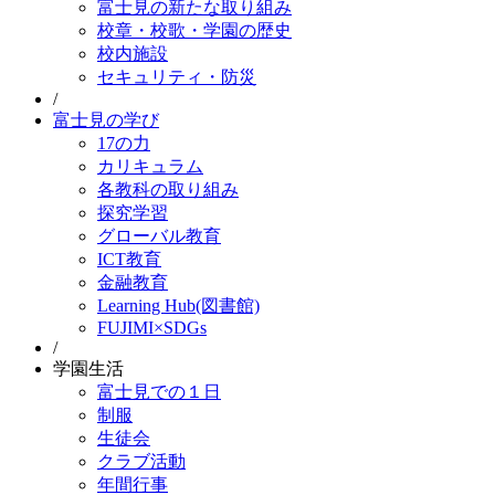
富士見の新たな取り組み
校章・校歌・学園の歴史
校内施設
セキュリティ・防災
/
富士見の学び
17の力
カリキュラム
各教科の取り組み
探究学習
グローバル教育
ICT教育
金融教育
Learning Hub(図書館)
FUJIMI×SDGs
/
学園生活
富士見での１日
制服
生徒会
クラブ活動
年間行事