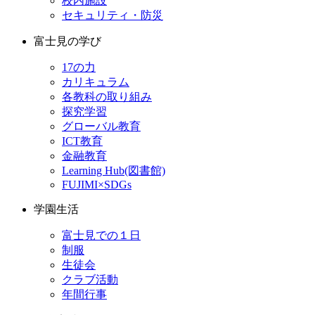
校内施設
セキュリティ・防災
富士見の学び
17の力
カリキュラム
各教科の取り組み
探究学習
グローバル教育
ICT教育
金融教育
Learning Hub(図書館)
FUJIMI×SDGs
学園生活
富士見での１日
制服
生徒会
クラブ活動
年間行事