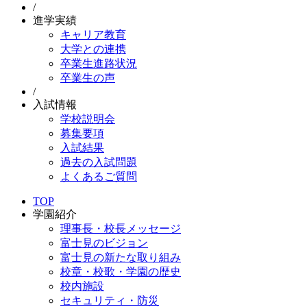
/
進学実績
キャリア教育
大学との連携
卒業生進路状況
卒業生の声
/
入試情報
学校説明会
募集要項
入試結果
過去の入試問題
よくあるご質問
TOP
学園紹介
理事長・校長メッセージ
富士見のビジョン
富士見の新たな取り組み
校章・校歌・学園の歴史
校内施設
セキュリティ・防災