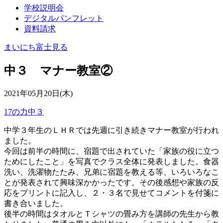
学校説明会
デジタルパンフレット
資料請求
まいにち富士見る
中３ マナー教室②
2021年05月20日(木)
17の力
中３
中学３年生のＬＨＲでは先週に引き続きマナー教室が行われ
ました。
今回は前半の時間に、宿題で出されていた「家族の役に立つ
ためにしたこと」を写真でクラス全体に発表しました。食器
洗い、洗濯物たたみ、兄弟に宿題を教える等、いろいろなこ
とが発表されて興味深かかったです。その後感想や家族の反
応をプリントに記入し、２・３名で見せてコメントを付箋に
書き合いました。
後半の時間はタオルとＴシャツの畳み方を講師の先生から教