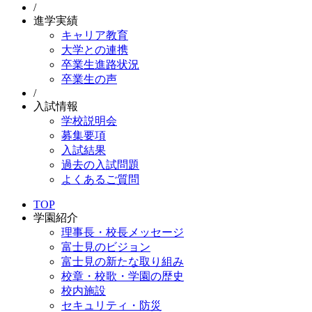
/
進学実績
キャリア教育
大学との連携
卒業生進路状況
卒業生の声
/
入試情報
学校説明会
募集要項
入試結果
過去の入試問題
よくあるご質問
TOP
学園紹介
理事長・校長メッセージ
富士見のビジョン
富士見の新たな取り組み
校章・校歌・学園の歴史
校内施設
セキュリティ・防災