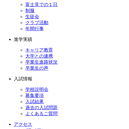
富士見での１日
制服
生徒会
クラブ活動
年間行事
進学実績
キャリア教育
大学との連携
卒業生進路状況
卒業生の声
入試情報
学校説明会
募集要項
入試結果
過去の入試問題
よくあるご質問
アクセス