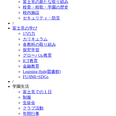
富士見の新たな取り組み
校章・校歌・学園の歴史
校内施設
セキュリティ・防災
/
富士見の学び
17の力
カリキュラム
各教科の取り組み
探究学習
グローバル教育
ICT教育
金融教育
Learning Hub(図書館)
FUJIMI×SDGs
/
学園生活
富士見での１日
制服
生徒会
クラブ活動
年間行事