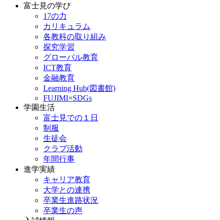
富士見の学び
17の力
カリキュラム
各教科の取り組み
探究学習
グローバル教育
ICT教育
金融教育
Learning Hub(図書館)
FUJIMI×SDGs
学園生活
富士見での１日
制服
生徒会
クラブ活動
年間行事
進学実績
キャリア教育
大学との連携
卒業生進路状況
卒業生の声