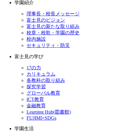
学園紹介
理事長・校長メッセージ
富士見のビジョン
富士見の新たな取り組み
校章・校歌・学園の歴史
校内施設
セキュリティ・防災
富士見の学び
17の力
カリキュラム
各教科の取り組み
探究学習
グローバル教育
ICT教育
金融教育
Learning Hub(図書館)
FUJIMI×SDGs
学園生活