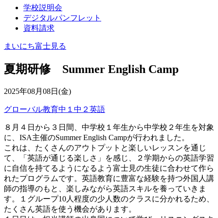
学校説明会
デジタルパンフレット
資料請求
まいにち富士見る
夏期研修 Summer English Camp
2025年08月08日(金)
グローバル教育
中１
中２
英語
８月４日から３日間、中学校１年生から中学校２年生を対象
に、ISA主催のSummer English Campが行われました。
これは、たくさんのアウトプットと楽しいレッスンを通じ
て、「英語が通じる楽しさ」を感じ、２学期からの英語学習
に自信を持てるようになるよう富士見の生徒に合わせて作ら
れたプログラムです。英語教育に豊富な経験を持つ外国人講
師の指導のもと、楽しみながら英語スキルを養っていきま
す。１グループ10人程度の少人数のクラスに分かれるため、
たくさん英語を使う機会があります。