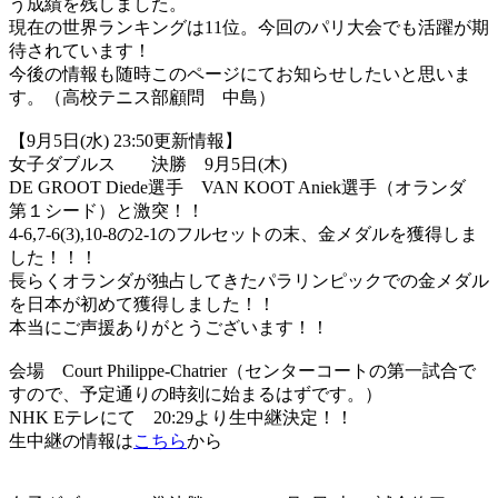
う成績を残しました。
現在の世界ランキングは11位。今回のパリ大会でも活躍が期
待されています！
今後の情報も随時このページにてお知らせしたいと思いま
す。（高校テニス部顧問 中島）
【9月5日(水) 23:50更新情報】
女子ダブルス 決勝 9月5日(木)
DE GROOT Diede選手 VAN KOOT Aniek選手（オランダ
第１シード）と激突！！
4-6,7-6(3),10-8の2-1のフルセットの末、金メダルを獲得しま
した！！！
長らくオランダが独占してきたパラリンピックでの金メダル
を日本が初めて獲得しました！！
本当にご声援ありがとうございます！！
会場 Court Philippe-Chatrier（センターコートの第一試合で
すので、予定通りの時刻に始まるはずです。）
NHK Eテレにて 20:29より生中継決定！！
生中継の情報は
こちら
から