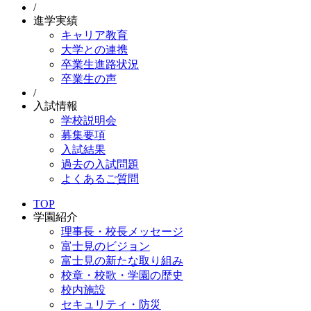
/
進学実績
キャリア教育
大学との連携
卒業生進路状況
卒業生の声
/
入試情報
学校説明会
募集要項
入試結果
過去の入試問題
よくあるご質問
TOP
学園紹介
理事長・校長メッセージ
富士見のビジョン
富士見の新たな取り組み
校章・校歌・学園の歴史
校内施設
セキュリティ・防災