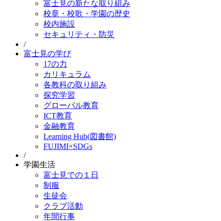
富士見の新たな取り組み
校章・校歌・学園の歴史
校内施設
セキュリティ・防災
/
富士見の学び
17の力
カリキュラム
各教科の取り組み
探究学習
グローバル教育
ICT教育
金融教育
Learning Hub(図書館)
FUJIMI×SDGs
/
学園生活
富士見での１日
制服
生徒会
クラブ活動
年間行事