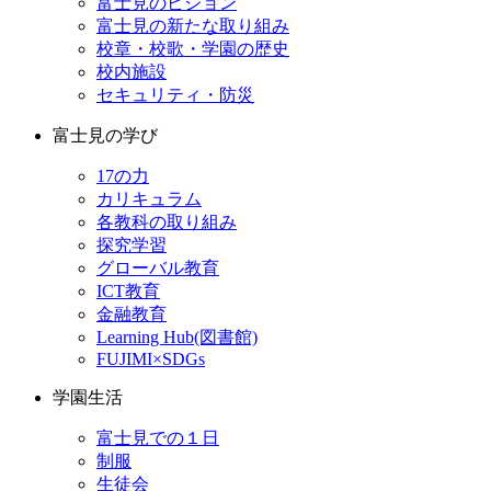
富士見のビジョン
富士見の新たな取り組み
校章・校歌・学園の歴史
校内施設
セキュリティ・防災
富士見の学び
17の力
カリキュラム
各教科の取り組み
探究学習
グローバル教育
ICT教育
金融教育
Learning Hub(図書館)
FUJIMI×SDGs
学園生活
富士見での１日
制服
生徒会