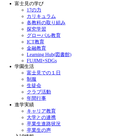
富士見の学び
17の力
カリキュラム
各教科の取り組み
探究学習
グローバル教育
ICT教育
金融教育
Learning Hub(図書館)
FUJIMI×SDGs
学園生活
富士見での１日
制服
生徒会
クラブ活動
年間行事
進学実績
キャリア教育
大学との連携
卒業生進路状況
卒業生の声