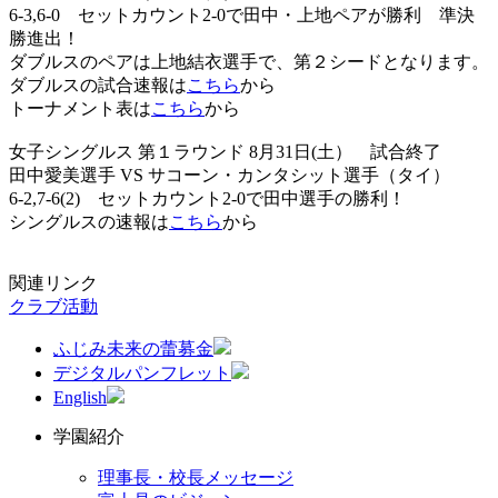
6-3,6-0 セットカウント2-0で田中・上地ペアが勝利 準決
勝進出！
ダブルスのペアは上地結衣選手で、第２シードとなります。
ダブルスの試合速報は
こちら
から
トーナメント表は
こちら
から
女子シングルス 第１ラウンド 8月31日(土） 試合終了
田中愛美選手 VS サコーン・カンタシット選手（タイ）
6-2,7-6(2) セットカウント2-0で田中選手の勝利！
シングルスの速報は
こちら
から
関連リンク
クラブ活動
ふじみ未来の蕾募金
デジタルパンフレット
English
学園紹介
理事長・校長メッセージ