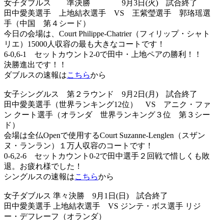
女子ダブルス 準決勝 9月3日(火) 試合終了
田中愛美選手 上地結衣選手 VS 王紫瑩選手 郭珞瑶選
手（中国 第４シード）
今日の会場は、Court Philippe-Chatrier（フィリップ・シャト
リエ）15000人収容の最も大きなコートです！
6-0,6-1 セットカウント2-0で田中・上地ペアの勝利！！
決勝進出です！！
ダブルスの速報は
こちら
から
女子シングルス 第２ラウンド 9月2日(月) 試合終了
田中愛美選手（世界ランキング12位） VS アニク・ファ
ン クート選手（オランダ 世界ランキング３位 第３シー
ド）
会場は全仏Openで使用するCourt Suzanne-Lenglen（スザン
ヌ・ランラン）１万人収容のコートです！
0-6,2-6 セットカウント0-2で田中選手２回戦で惜しくも敗
退。お疲れ様でした！
シングルスの速報は
こちら
から
女子ダブルス 準々決勝 9月1日(日) 試合終了
田中愛美選手 上地結衣選手 VS ジンテ・ボス選手 リジ
ー・デフレーフ（オランダ）