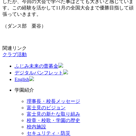
したが、今回の大会で学べた事はとても大きいと感じていま
す。この経験を活かして11月の全国大会まで優勝目指して頑
張っていきます。
（ダンス部 栗谷）
関連リンク
クラブ活動
ふじみ未来の蕾募金
デジタルパンフレット
English
学園紹介
理事長・校長メッセージ
富士見のビジョン
富士見の新たな取り組み
校章・校歌・学園の歴史
校内施設
セキュリティ・防災