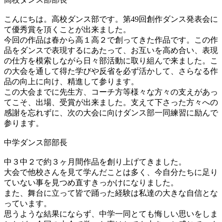
こんにちは。高校ダンス部です。第49回創作ダンス発表会に
て優秀賞を頂くことが出来ました。
今回の作品は春から高１高２で創ってきた作品です。この作
品をダンスで表現するにあたって、お互いを高め合い、表現
の仕方を模索しながら日々部活動に取り組んで来ました。こ
の大会を通して得た学びや反省を必ず活かして、さらなる作
品の向上に向け、精進して参ります。
この大会までに先生方、コーチ方等様々な方々の支えがあっ
てこそ、出場、受賞が出来ました。支えて下さった方々への
感謝を忘れずに、次の大会に向けダンス部一同練習に励んで
参ります。
中学ダンス部部長
中３中２で約３ヶ月間作品を創り上げてきました。
大会で他校さんを見て学んだことは多く、今自分たちに足り
ていない事を見つめ直すきっかけになりました。
また、舞台に立って皆で踊った経験は私達の大きな自信とな
っています。
思うような結果にならず、中学一同とても悔しい思いをしま