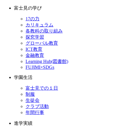
富士見の学び
17の力
カリキュラム
各教科の取り組み
探究学習
グローバル教育
ICT教育
金融教育
Learning Hub(図書館)
FUJIMI×SDGs
学園生活
富士見での１日
制服
生徒会
クラブ活動
年間行事
進学実績