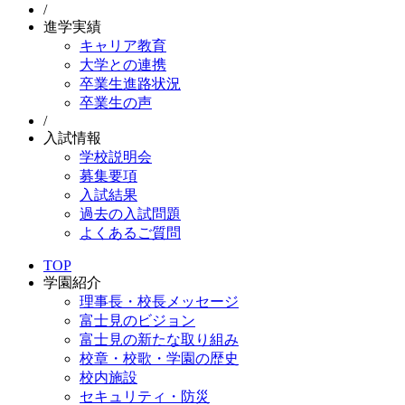
/
進学実績
キャリア教育
大学との連携
卒業生進路状況
卒業生の声
/
入試情報
学校説明会
募集要項
入試結果
過去の入試問題
よくあるご質問
TOP
学園紹介
理事長・校長メッセージ
富士見のビジョン
富士見の新たな取り組み
校章・校歌・学園の歴史
校内施設
セキュリティ・防災