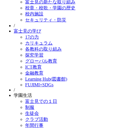
富士見の新たな取り組み
校章・校歌・学園の歴史
校内施設
セキュリティ・防災
/
富士見の学び
17の力
カリキュラム
各教科の取り組み
探究学習
グローバル教育
ICT教育
金融教育
Learning Hub(図書館)
FUJIMI×SDGs
/
学園生活
富士見での１日
制服
生徒会
クラブ活動
年間行事