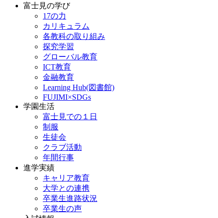
富士見の学び
17の力
カリキュラム
各教科の取り組み
探究学習
グローバル教育
ICT教育
金融教育
Learning Hub(図書館)
FUJIMI×SDGs
学園生活
富士見での１日
制服
生徒会
クラブ活動
年間行事
進学実績
キャリア教育
大学との連携
卒業生進路状況
卒業生の声