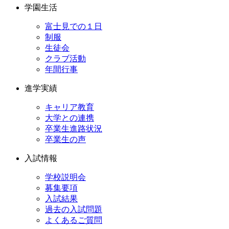
学園生活
富士見での１日
制服
生徒会
クラブ活動
年間行事
進学実績
キャリア教育
大学との連携
卒業生進路状況
卒業生の声
入試情報
学校説明会
募集要項
入試結果
過去の入試問題
よくあるご質問