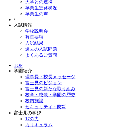
大学との連携
卒業生進路状況
卒業生の声
/
入試情報
学校説明会
募集要項
入試結果
過去の入試問題
よくあるご質問
TOP
学園紹介
理事長・校長メッセージ
富士見のビジョン
富士見の新たな取り組み
校章・校歌・学園の歴史
校内施設
セキュリティ・防災
富士見の学び
17の力
カリキュラム