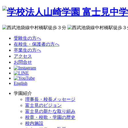
受験生の方へ
在校生・保護者の方へ
卒業生の方へ
アクセス
お問合せ
English
学園紹介
理事長・校長メッセージ
富士見のビジョン
富士見の新たな取り組み
校章・校歌・学園の歴史
校内施設