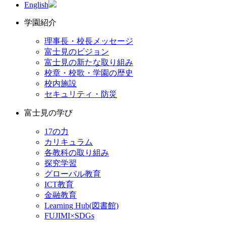
English
学園紹介
理事長・校長メッセージ
富士見のビジョン
富士見の新たな取り組み
校章・校歌・学園の歴史
校内施設
セキュリティ・防災
富士見の学び
17の力
カリキュラム
各教科の取り組み
探究学習
グローバル教育
ICT教育
金融教育
Learning Hub(図書館)
FUJIMI×SDGs