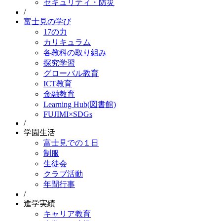
セキュリティ・防災
/
富士見の学び
17の力
カリキュラム
各教科の取り組み
探究学習
グローバル教育
ICT教育
金融教育
Learning Hub(図書館)
FUJIMI×SDGs
/
学園生活
富士見での１日
制服
生徒会
クラブ活動
年間行事
/
進学実績
キャリア教育