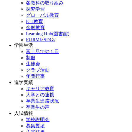
各教科の取り組み
探究学習
グローバル教育
ICT教育
金融教育
Learning Hub(図書館)
FUJIMI×SDGs
学園生活
富士見での１日
制服
生徒会
クラブ活動
年間行事
進学実績
キャリア教育
大学との連携
卒業生進路状況
卒業生の声
入試情報
学校説明会
募集要項
入試結果