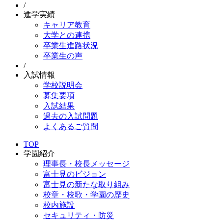
/
進学実績
キャリア教育
大学との連携
卒業生進路状況
卒業生の声
/
入試情報
学校説明会
募集要項
入試結果
過去の入試問題
よくあるご質問
TOP
学園紹介
理事長・校長メッセージ
富士見のビジョン
富士見の新たな取り組み
校章・校歌・学園の歴史
校内施設
セキュリティ・防災