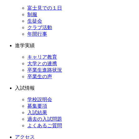
富士見での１日
制服
生徒会
クラブ活動
年間行事
進学実績
キャリア教育
大学との連携
卒業生進路状況
卒業生の声
入試情報
学校説明会
募集要項
入試結果
過去の入試問題
よくあるご質問
アクセス