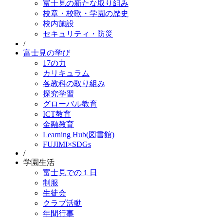
富士見の新たな取り組み
校章・校歌・学園の歴史
校内施設
セキュリティ・防災
/
富士見の学び
17の力
カリキュラム
各教科の取り組み
探究学習
グローバル教育
ICT教育
金融教育
Learning Hub(図書館)
FUJIMI×SDGs
/
学園生活
富士見での１日
制服
生徒会
クラブ活動
年間行事