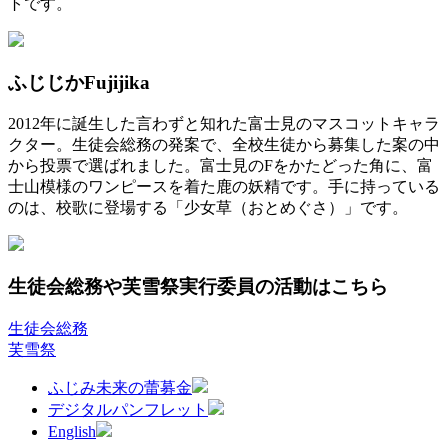
トです。
ふじじか
Fujijika
2012年に誕生した言わずと知れた富士見のマスコットキャラ
クター。生徒会総務の発案で、全校生徒から募集した案の中
から投票で選ばれました。富士見のFをかたどった角に、富
士山模様のワンピースを着た鹿の妖精です。手に持っている
のは、校歌に登場する「少女草（おとめぐさ）」です。
生徒会総務や芙雪祭実行委員の活動はこちら
生徒会総務
芙雪祭
ふじみ未来の蕾募金
デジタルパンフレット
English