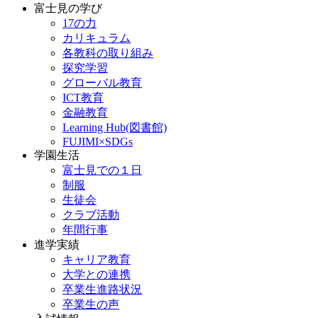
富士見の学び
17の力
カリキュラム
各教科の取り組み
探究学習
グローバル教育
ICT教育
金融教育
Learning Hub(図書館)
FUJIMI×SDGs
学園生活
富士見での１日
制服
生徒会
クラブ活動
年間行事
進学実績
キャリア教育
大学との連携
卒業生進路状況
卒業生の声