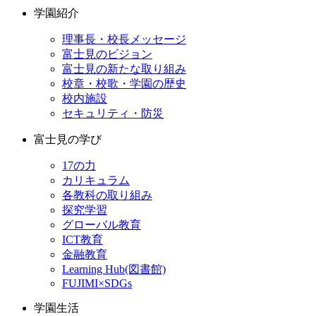
学園紹介
理事長・校長メッセージ
富士見のビジョン
富士見の新たな取り組み
校章・校歌・学園の歴史
校内施設
セキュリティ・防災
富士見の学び
17の力
カリキュラム
各教科の取り組み
探究学習
グローバル教育
ICT教育
金融教育
Learning Hub(図書館)
FUJIMI×SDGs
学園生活