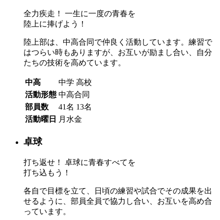
全力疾走！ 一生に一度の青春を
陸上に捧げよう！
陸上部は、中高合同で仲良く活動しています。練習で
はつらい時もありますが、お互いが励まし合い、自分
たちの技術を高めています。
中高
中学
高校
活動形態
中高合同
部員数
41名
13名
活動曜日
月水金
卓球
打ち返せ！ 卓球に青春すべてを
打ち込もう！
各自で目標を立て、日頃の練習や試合でその成果を出
せるように、部員全員で協力し合い、お互いを高め合
っています。