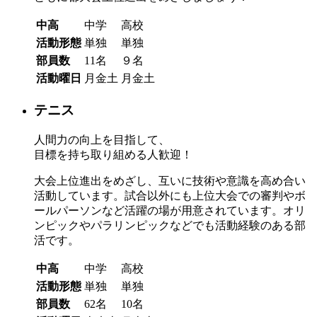
中高
中学
高校
活動形態
単独
単独
部員数
11名
９名
活動曜日
月金土
月金土
テニス
人間力の向上を目指して、
目標を持ち取り組める人歓迎！
大会上位進出をめざし、互いに技術や意識を高め合い
活動しています。試合以外にも上位大会での審判やボ
ールパーソンなど活躍の場が用意されています。オリ
ンピックやパラリンピックなどでも活動経験のある部
活です。
中高
中学
高校
活動形態
単独
単独
部員数
62名
10名