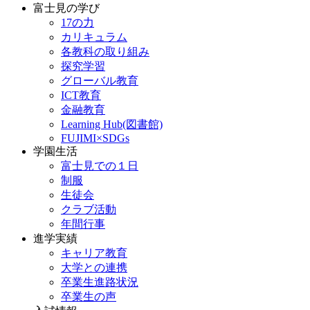
富士見の学び
17の力
カリキュラム
各教科の取り組み
探究学習
グローバル教育
ICT教育
金融教育
Learning Hub(図書館)
FUJIMI×SDGs
学園生活
富士見での１日
制服
生徒会
クラブ活動
年間行事
進学実績
キャリア教育
大学との連携
卒業生進路状況
卒業生の声