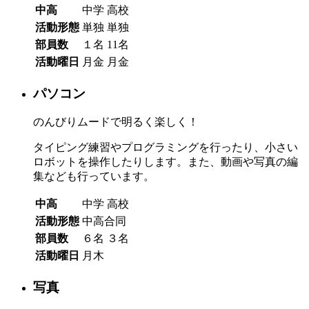
中高
中学
高校
活動形態
単独
単独
部員数
１名
11名
活動曜日
月金
月金
パソコン
のんびりムードで明るく楽しく！
タイピング練習やプログラミングを行ったり、小さい
ロボットを操作したりします。また、動画や写真の編
集なども行っています。
中高
中学
高校
活動形態
中高合同
部員数
６名
３名
活動曜日
月木
写真