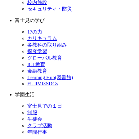
校内施設
セキュリティ・防災
富士見の学び
17の力
カリキュラム
各教科の取り組み
探究学習
グローバル教育
ICT教育
金融教育
Learning Hub(図書館)
FUJIMI×SDGs
学園生活
富士見での１日
制服
生徒会
クラブ活動
年間行事