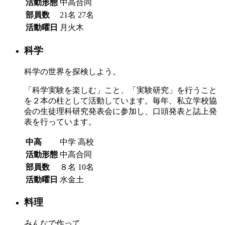
活動形態
中高合同
部員数
21名
27名
活動曜日
月火木
科学
科学の世界を探検しよう。
「科学実験を楽しむ」こと、「実験研究」を行うこと
を２本の柱として活動しています。毎年、私立学校協
会の生徒理科研究発表会に参加し、口頭発表と誌上発
表を行っています。
中高
中学
高校
活動形態
中高合同
部員数
８名
10名
活動曜日
水金土
料理
みんなで作って、