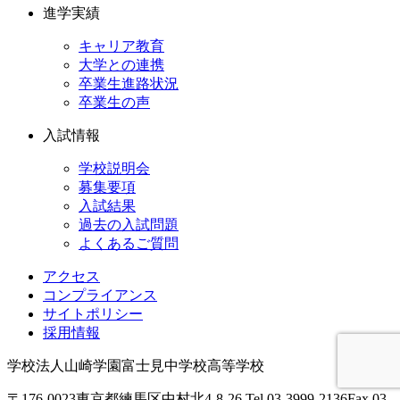
進学実績
キャリア教育
大学との連携
卒業生進路状況
卒業生の声
入試情報
学校説明会
募集要項
入試結果
過去の入試問題
よくあるご質問
アクセス
コンプライアンス
サイトポリシー
採用情報
学校法人山崎学園
富士見中学校高等学校
〒176-0023
東京都練馬区中村北4-8-26
Tel.03-3999-2136
Fax.03-