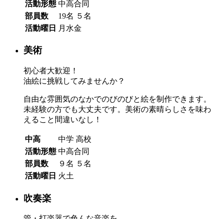
活動形態
中高合同
部員数
19名
５名
活動曜日
月水金
美術
初心者大歓迎！
油絵に挑戦してみませんか？
自由な雰囲気のなかでのびのびと絵を制作できます。
未経験の方でも大丈夫です。美術の素晴らしさを味わ
えること間違いなし！
中高
中学
高校
活動形態
中高合同
部員数
９名
５名
活動曜日
火土
吹奏楽
管・打楽器で色んな音楽を