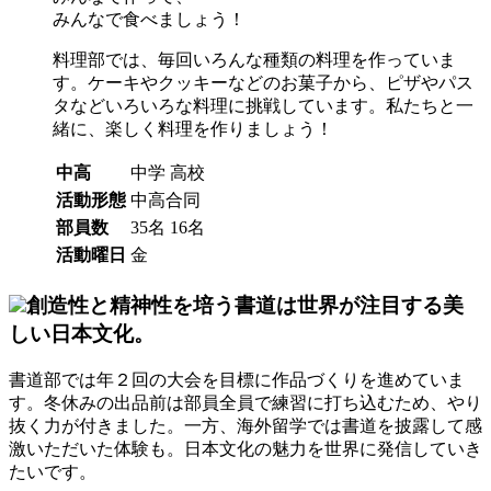
みんなで食べましょう！
料理部では、毎回いろんな種類の料理を作っていま
す。ケーキやクッキーなどのお菓子から、ピザやパス
タなどいろいろな料理に挑戦しています。私たちと一
緒に、楽しく料理を作りましょう！
中高
中学
高校
活動形態
中高合同
部員数
35名
16名
活動曜日
金
創造性と精神性を培う書道は世界が注目する美
しい日本文化。
書道部では年２回の大会を目標に作品づくりを進めていま
す。冬休みの出品前は部員全員で練習に打ち込むため、やり
抜く力が付きました。一方、海外留学では書道を披露して感
激いただいた体験も。日本文化の魅力を世界に発信していき
たいです。