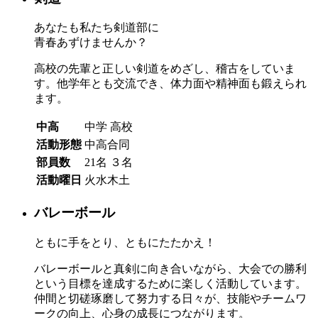
あなたも私たち剣道部に
青春あずけませんか？
高校の先輩と正しい剣道をめざし、稽古をしていま
す。他学年とも交流でき、体力面や精神面も鍛えられ
ます。
中高
中学
高校
活動形態
中高合同
部員数
21名
３名
活動曜日
火水木土
バレーボール
ともに手をとり、ともにたたかえ！
バレーボールと真剣に向き合いながら、大会での勝利
という目標を達成するために楽しく活動しています。
仲間と切磋琢磨して努力する日々が、技能やチームワ
ークの向上、心身の成長につながります。