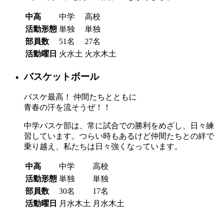
中高
中学
高校
活動形態
単独
単独
部員数
51名
27名
活動曜日
火水土
火水木土
バスケットボール
バスケ最高！ 仲間たちとともに
青春の汗を流そうぜ！！
中学バスケ部は、常に試合での勝利をめざし、日々練
習しています。つらい時もあるけど仲間たちとの絆で
乗り越え、私たちは日々強くなっています。
中高
中学
高校
活動形態
単独
単独
部員数
30名
17名
活動曜日
月水木土
月水木土