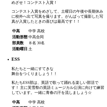
めざせ！コンテスト入賞！
コンテスト入賞をめざして、土曜日の午後や長期休み
に校外へ出て写真を撮ります。がんばって撮影した写
真が入賞したときの喜びは最高です！！
中高
中学
高校
活動形態
中高合同
部員数
８名
30名
活動曜日
土
ESS
私たちと一緒にすてきな
舞台をつくりましょう！！
私たちESS部は、英語で歌って踊れる楽しい部活で
す！ 主に芙雪祭の英語ミュージカル公演に向けて練習
しています。一緒に青春の汗を流しましょう☆
中高
中学
高校