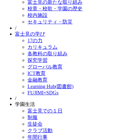
富士見の新たな取り組み
校章・校歌・学園の歴史
校内施設
セキュリティ・防災
/
富士見の学び
17の力
カリキュラム
各教科の取り組み
探究学習
グローバル教育
ICT教育
金融教育
Learning Hub(図書館)
FUJIMI×SDGs
/
学園生活
富士見での１日
制服
生徒会
クラブ活動
年間行事