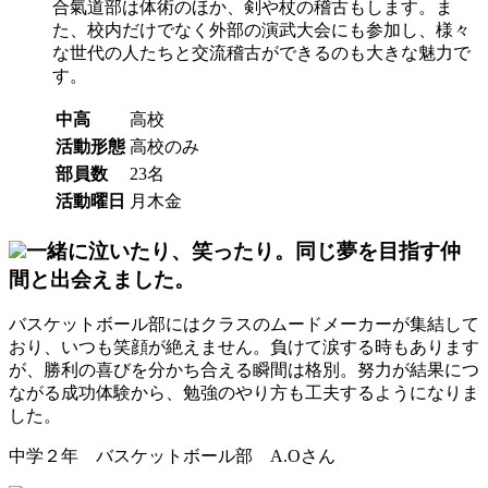
合氣道部は体術のほか、剣や杖の稽古もします。ま
た、校内だけでなく外部の演武大会にも参加し、様々
な世代の人たちと交流稽古ができるのも大きな魅力で
す。
中高
高校
活動形態
高校のみ
部員数
23名
活動曜日
月木金
一緒に泣いたり、笑ったり。同じ夢を目指す仲
間と出会えました。
バスケットボール部にはクラスのムードメーカーが集結して
おり、いつも笑顔が絶えません。負けて涙する時もあります
が、勝利の喜びを分かち合える瞬間は格別。努力が結果につ
ながる成功体験から、勉強のやり方も工夫するようになりま
した。
中学２年 バスケットボール部 A.Oさん