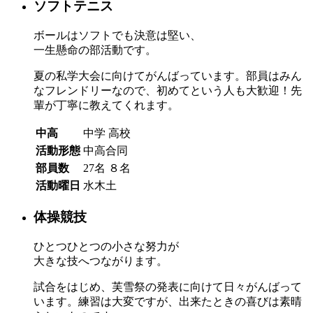
ソフトテニス
ボールはソフトでも決意は堅い、
一生懸命の部活動です。
夏の私学大会に向けてがんばっています。部員はみん
なフレンドリーなので、初めてという人も大歓迎！先
輩が丁寧に教えてくれます。
中高
中学
高校
活動形態
中高合同
部員数
27名
８名
活動曜日
水木土
体操競技
ひとつひとつの小さな努力が
大きな技へつながります。
試合をはじめ、芙雪祭の発表に向けて日々がんばって
います。練習は大変ですが、出来たときの喜びは素晴