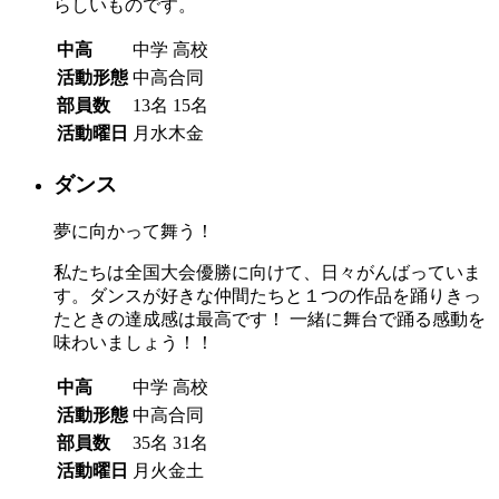
らしいものです。
中高
中学
高校
活動形態
中高合同
部員数
13名
15名
活動曜日
月水木金
ダンス
夢に向かって舞う！
私たちは全国大会優勝に向けて、日々がんばっていま
す。ダンスが好きな仲間たちと１つの作品を踊りきっ
たときの達成感は最高です！ 一緒に舞台で踊る感動を
味わいましょう！！
中高
中学
高校
活動形態
中高合同
部員数
35名
31名
活動曜日
月火金土