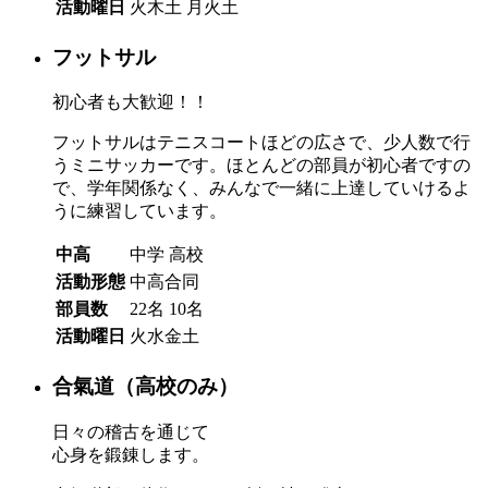
活動曜日
火木土
月火土
フットサル
初心者も大歓迎！！
フットサルはテニスコートほどの広さで、少人数で行
うミニサッカーです。ほとんどの部員が初心者ですの
で、学年関係なく、みんなで一緒に上達していけるよ
うに練習しています。
中高
中学
高校
活動形態
中高合同
部員数
22名
10名
活動曜日
火水金土
合氣道（高校のみ）
日々の稽古を通じて
心身を鍛錬します。