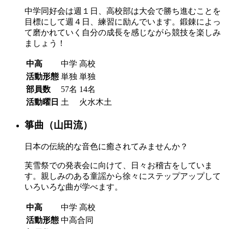
中学同好会は週１日、高校部は大会で勝ち進むことを
目標にして週４日、練習に励んでいます。鍛錬によっ
て磨かれていく自分の成長を感じながら競技を楽しみ
ましょう！
中高
中学
高校
活動形態
単独
単独
部員数
57名
14名
活動曜日
土
火水木土
箏曲（山田流）
日本の伝統的な音色に癒されてみませんか？
芙雪祭での発表会に向けて、日々お稽古をしていま
す。親しみのある童謡から徐々にステップアップして
いろいろな曲が学べます。
中高
中学
高校
活動形態
中高合同