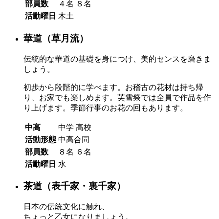
部員数
４名
８名
活動曜日
木土
華道（草月流）
伝統的な華道の基礎を身につけ、美的センスを磨きま
しょう。
初歩から段階的に学べます。お稽古の花材は持ち帰
り、お家でも楽しめます。芙雪祭では全員で作品を作
り上げます。季節行事のお花の回もあります。
中高
中学
高校
活動形態
中高合同
部員数
８名
６名
活動曜日
水
茶道（表千家・裏千家）
日本の伝統文化に触れ、
ちょっと乙女になりましょう。