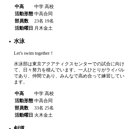
中高
中学
高校
活動形態
中高合同
部員数
23名
19名
活動曜日
月木金土
水泳
Let’s swim together！
水泳部は東京アクアティクスセンターでの試合に向け
て、日々努力を積んでいます。一人ひとりがライバル
であり、仲間であり、みんなで高め合って練習してい
ます。
中高
中学
高校
活動形態
中高合同
部員数
33名
25名
活動曜日
火木金土
剣道