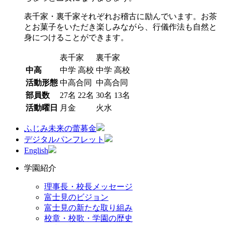
表千家・裏千家それぞれお稽古に励んでいます。お茶
とお菓子をいただき楽しみながら、行儀作法も自然と
身につけることができます。
表千家
裏千家
中高
中学
高校
中学
高校
活動形態
中高合同
中高合同
部員数
27名
22名
30名
13名
活動曜日
月金
火水
ふじみ未来の蕾募金
デジタルパンフレット
English
学園紹介
理事長・校長メッセージ
富士見のビジョン
富士見の新たな取り組み
校章・校歌・学園の歴史