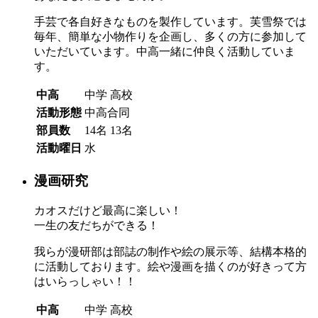
手芸で各自好きなものを製作しています。芙雪祭では
毎年、簡単な小物作りを企画し、多くの方に参加して
いただいています。中高一緒に仲良く活動していま
す。
中高
中学
高校
活動形態
中高合同
部員数
14名
13名
活動曜日
水
漫画研究
カオスだけど最高に楽しい！
一生の友だちができる！
我らが漫研部は部誌の制作や絵の展示等、結構本格的
に活動しております。絵や漫画を描くのが好きって方
はいらっしゃい！！
中高
中学
高校