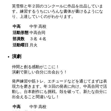
芙雪祭と年２回のコンクールに作品を出品していま
す。練習するうちにいろんな書体が書けるようにな
り、上達していくのがわかります。
中高
中学
高校
活動形態
中高合同
部員数
３名
４名
活動曜日
月火
演劇
仲間と創る感動がここに！
演劇で新しい自分に出会おう！
発声練習や筋トレ、エチュードなどを通じてまずは表
現力を磨きます。年３回の発表に向け、中高合同で活
動し、台本創作にも挑戦。殻を破って、新たな自分に
出会えること間違いなし！
中高
中学
高校