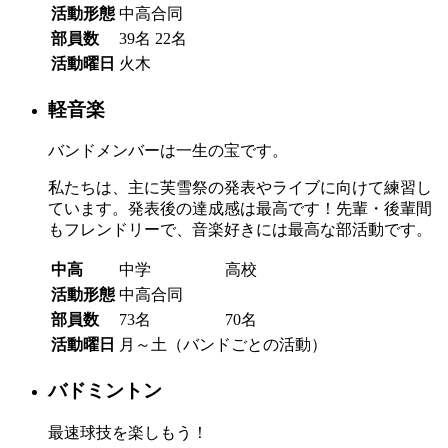
活動形態
中高合同
部員数
39名
22名
活動曜日
火木
軽音楽
バンドメンバーは一生の宝です。
私たちは、主に芙雪祭の発表やライブに向けて練習し
ています。発表後の達成感は最高です！先輩・後輩間
もフレンドリーで、音楽好きには最高な部活動です。
中高
中学
高校
活動形態
中高合同
部員数
73名
70名
活動曜日
月～土（バンドごとの活動）
バドミントン
最速球技を楽しもう！