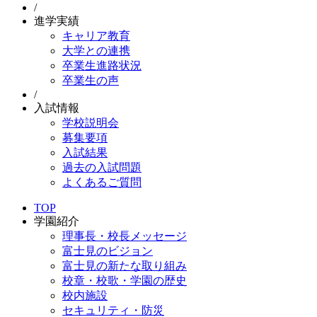
/
進学実績
キャリア教育
大学との連携
卒業生進路状況
卒業生の声
/
入試情報
学校説明会
募集要項
入試結果
過去の入試問題
よくあるご質問
TOP
学園紹介
理事長・校長メッセージ
富士見のビジョン
富士見の新たな取り組み
校章・校歌・学園の歴史
校内施設
セキュリティ・防災