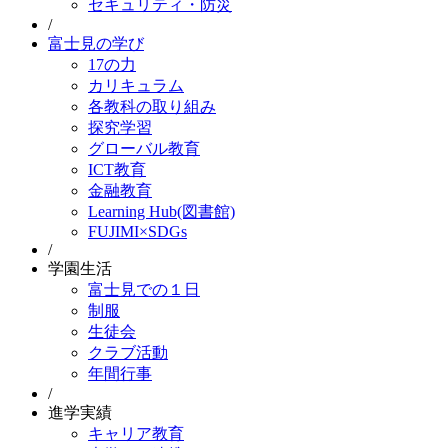
セキュリティ・防災
/
富士見の学び
17の力
カリキュラム
各教科の取り組み
探究学習
グローバル教育
ICT教育
金融教育
Learning Hub(図書館)
FUJIMI×SDGs
/
学園生活
富士見での１日
制服
生徒会
クラブ活動
年間行事
/
進学実績
キャリア教育