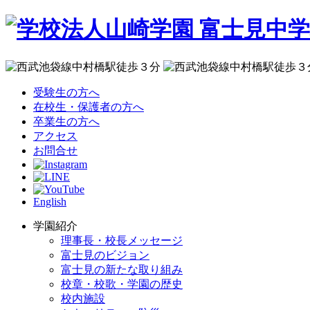
受験生の方へ
在校生・保護者の方へ
卒業生の方へ
アクセス
お問合せ
English
学園紹介
理事長・校長メッセージ
富士見のビジョン
富士見の新たな取り組み
校章・校歌・学園の歴史
校内施設