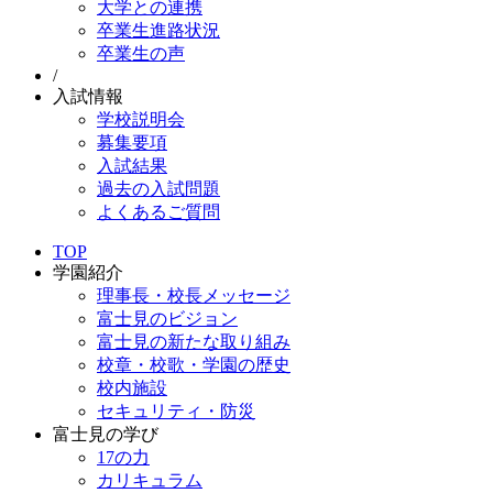
大学との連携
卒業生進路状況
卒業生の声
/
入試情報
学校説明会
募集要項
入試結果
過去の入試問題
よくあるご質問
TOP
学園紹介
理事長・校長メッセージ
富士見のビジョン
富士見の新たな取り組み
校章・校歌・学園の歴史
校内施設
セキュリティ・防災
富士見の学び
17の力
カリキュラム