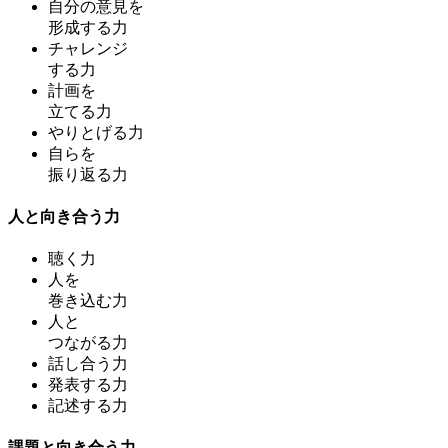
自分の意見を
形成する力
チャレンジ
する力
計画を
立てる力
やりとげる力
自らを
振り返る力
人と向き合う力
聴く力
人を
巻き込む力
人と
つながる力
話し合う力
発表する力
記述する力
課題と向き合う力