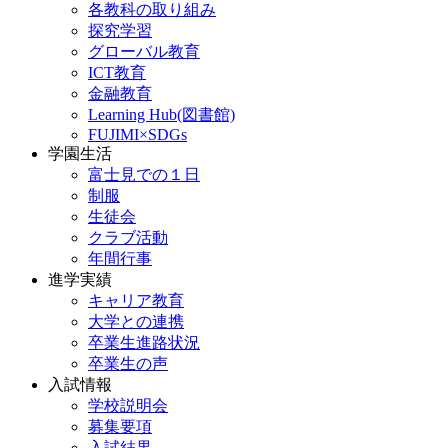
各教科の取り組み
探究学習
グローバル教育
ICT教育
金融教育
Learning Hub(図書館)
FUJIMI×SDGs
学園生活
富士見での１日
制服
生徒会
クラブ活動
年間行事
進学実績
キャリア教育
大学との連携
卒業生進路状況
卒業生の声
入試情報
学校説明会
募集要項
入試結果